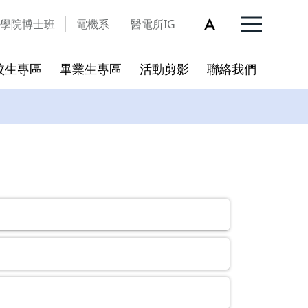
學院博士班
電機系
醫電所IG
校生專區
畢業生專區
活動剪影
聯絡我們
入學QA
更新
開放宣告
碩博班新生入學指引
學術倫理
個人資料保護暨資訊安全宣
言
程
合校後新訂之學術倫理教育規
範
資料表