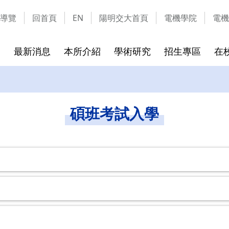
導覽
回首頁
EN
陽明交大首頁
電機學院
電機
最新消息
本所介紹
學術研究
招生專區
在
成員
實驗室介紹
碩班考試入學
課程介紹
校友的話
隱私權及安全政策
碩班新生
離校須知
通訊資料
網站資料
碩班考試入學
章
實驗室列表
115學年可選指導教授
課程地圖
離校時
實驗室介紹影片
115學年考試招生簡章
課程列表
畢業生
表格文件下載
環安教育訓練課程