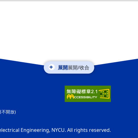
展開/收合
休日不開放)
electrical Engineering, NYCU. All rights reserved.