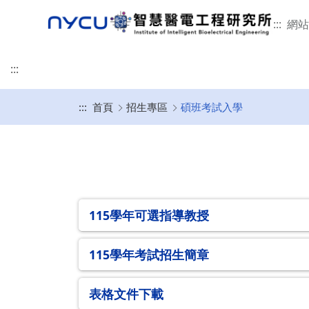
:::
網站
:::
:::
首頁
招生專區
碩班考試入學
榮譽事蹟
本所簡介
學術研究
招生特色
修業規章
未來發展
活動剪影
聯絡我們
智慧醫電工程研究所
碩班甄試入學
畢業口試
畢業生流向調查
意見回饋
發展沿革
研究領域
115學年招生特色
適用114-115學年度入學
所辦公室
115學年甄試招生簡
畢業口試流程
教育目標與素養能力
重要論文
指導教授介紹
適用111-113學年入學
專任師資
表格文件下載
畢業口試懶人包
智慧財產權宣告
本所位置
國際接軌
適用110學年入學
合聘及兼任師資
2月提早入學
延後公開申請說明
115學年可選指導教授
相關法規
臨床接軌與產業合作
適用108-109學年入學
客/講座及退休教授
115學年考試招生簡章
相關文件下載
本所學生
表格文件下載