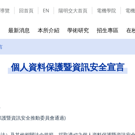
導覽
回首頁
EN
陽明交大首頁
電機學院
電機
最新消息
本所介紹
學術研究
招生專區
在
言
成員
實驗室介紹
碩班考試入學
課程介紹
校友的話
隱私權及安全政策
碩班新生
離校須知
通訊資料
網站資料
個人資料保護暨資訊安全宣言
章
實驗室列表
115學年可選指導教授
課程地圖
離校時
實驗室介紹影片
115學年考試招生簡章
課程列表
畢業生
表格文件下載
環安教育訓練課程
言
個人資料保護暨資訊安全推動委員會通過)
資法）及其他相關法令規範，採取適切之個人資料保護暨資訊安