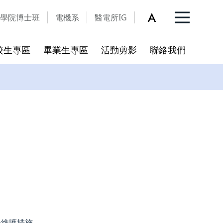
學院博士班
電機系
醫電所IG
校生專區
畢業生專區
活動剪影
聯絡我們
入學QA
更新
開放宣告
碩博班新生入學指引
學術倫理
個人資料保護暨資訊安全宣
言
程
合校後新訂之學術倫理教育規
範
資料表
全維護措施。