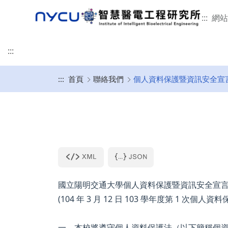
:::
網站
:::
:::
首頁
聯絡我們
個人資料保護暨資訊安全宣
榮譽事蹟
本所簡介
學術研究
招生特色
修業規章
未來發展
活動剪影
聯絡我們
智慧醫電工程研究所
碩班甄試入學
畢業口試
畢業生流向調查
意見回饋
發展沿革
研究領域
115學年招生特色
適用114-115學年度入學
所辦公室
115學年甄試招生簡
畢業口試流程
教育目標與素養能力
重要論文
指導教授介紹
適用111-113學年入學
專任師資
表格文件下載
畢業口試懶人包
智慧財產權宣告
本所位置
國際接軌
適用110學年入學
合聘及兼任師資
2月提早入學
延後公開申請說明
相關法規
臨床接軌與產業合作
適用108-109學年入學
客/講座及退休教授
國立陽明交通大學個人資料保護暨資訊安全宣
相關文件下載
本所學生
(104 年 3 月 12 日 103 學年度第 1 次
一、本校將遵守個人資料保護法（以下簡稱個