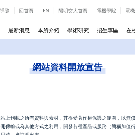
導覽
回首頁
EN
陽明交大首頁
電機學院
電機
最新消息
本所介紹
學術研究
招生專區
在
成員
實驗室介紹
碩班考試入學
課程介紹
校友的話
隱私權及安全政策
碩班新生
離校須知
通訊資料
網站資料
網站資料開放宣告
章
實驗室列表
115學年可選指導教授
課程地圖
離校時
實驗室介紹影片
115學年考試招生簡章
課程列表
畢業生
表格文件下載
環安教育訓練課程
網站上刊載之所有資料與素材，其得受著作權保護之範圍，以無
公開傳輸或為其他方式之利用，開發各種產品或服務（簡稱加值
使用時，應註明出處。