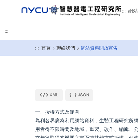
:::
網站
:::
:::
首頁
聯絡我們
網站資料開放宣告
榮譽事蹟
本所簡介
學術研究
招生特色
修業規章
未來發展
活動剪影
聯絡我們
智慧醫電工程研究所
碩班甄試入學
畢業口試
畢業生流向調查
意見回饋
發展沿革
研究領域
115學年招生特色
適用114-115學年度入學
所辦公室
115學年甄試招生簡
畢業口試流程
教育目標與素養能力
重要論文
指導教授介紹
適用111-113學年入學
專任師資
表格文件下載
畢業口試懶人包
智慧財產權宣告
本所位置
國際接軌
適用110學年入學
合聘及兼任師資
2月提早入學
延後公開申請說明
相關法規
臨床接軌與產業合作
適用108-109學年入學
客/講座及退休教授
一、授權方式及範圍
相關文件下載
本所學生
為利各界廣為利用網站資料，生醫工程研究所
用者得不限時間及地域，重製、改作、編輯、
亦無須取得本機關之書面或其他方式授權。然