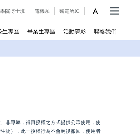
學院博士班
電機系
醫電所IG
校生專區
畢業生專區
活動剪影
聯絡我們
入學QA
更新
開放宣告
碩博班新生入學指引
學術倫理
個人資料保護暨資訊安全宣
言
程
合校後新訂之學術倫理教育規
範
資料表
償、非專屬，得再授權之方式提供公眾使用，使
衍生物），此一授權行為不會嗣後撤回，使用者