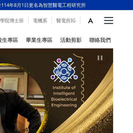
年8月1日更名為智慧醫電工程研究所
學院博士班
電機系
醫電所IG
校生專區
畢業生專區
活動剪影
聯絡我們
入學QA
更新
開放宣告
碩博班新生入學指引
學術倫理
個人資料保護暨資訊安全宣
言
程
合校後新訂之學術倫理教育規
範
資料表