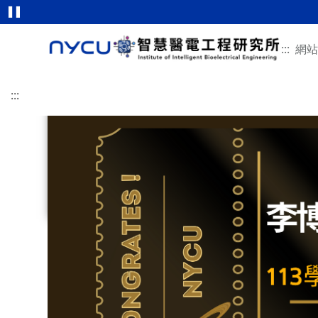
醫
醫
醫
醫
醫
醫
醫
:::
網站
電
電
電
電
電
電
電
:::
所
所
所
所
所
所
所
:::
榮
榮
榮
榮
榮
榮
榮
榮譽事蹟
本所簡介
學術研究
招生特色
修業規章
未來發展
活動剪影
聯絡我們
智慧醫電工程研究所
碩班甄試入學
畢業口試
畢業生流向調查
意見回饋
耀
耀
耀
耀
耀
耀
耀
發展沿革
研究領域
115學年招生特色
適用114-115學年度入學
所辦公室
115學年甄試招生簡
畢業口試流程
教育目標與素養能力
重要論文
指導教授介紹
適用111-113學年入學
專任師資
表格文件下載
畢業口試懶人包
智慧財產權宣告
本所位置
國際接軌
適用110學年入學
合聘及兼任師資
2月提早入學
延後公開申請說明
相關法規
臨床接軌與產業合作
適用108-109學年入學
客/講座及退休教授
相關文件下載
本所學生