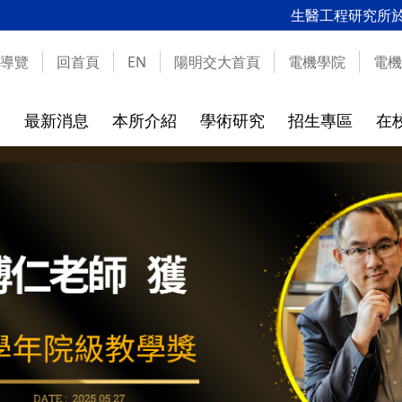
生醫工程研究所於114
導覽
回首頁
EN
陽明交大首頁
電機學院
電機
最新消息
本所介紹
學術研究
招生專區
在
成員
實驗室介紹
碩班考試入學
課程介紹
校友的話
隱私權及安全政策
碩班新生
離校須知
通訊資料
網站資料
章
實驗室列表
115學年可選指導教授
課程地圖
離校時
實驗室介紹影片
115學年考試招生簡章
課程列表
畢業生
表格文件下載
環安教育訓練課程