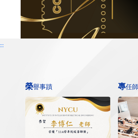
:::
榮
專
譽事蹟
任