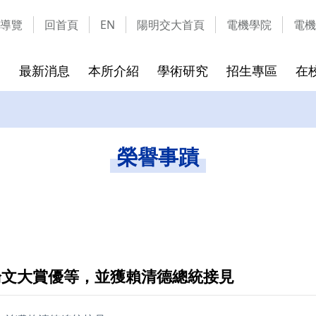
導覽
回首頁
EN
陽明交大首頁
電機學院
電機
最新消息
本所介紹
學術研究
招生專區
在
成員
實驗室介紹
碩班考試入學
課程介紹
校友的話
隱私權及安全政策
碩班新生
離校須知
通訊資料
網站資料
榮譽事蹟
章
實驗室列表
115學年可選指導教授
課程地圖
離校時
實驗室介紹影片
115學年考試招生簡章
課程列表
畢業生
表格文件下載
環安教育訓練課程
論文大賞優等，並獲賴清德總統接見