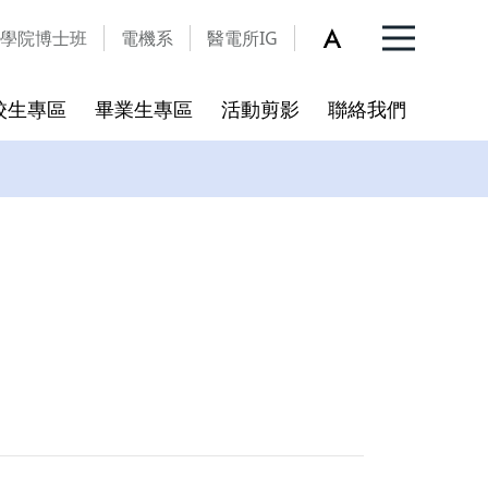
學院博士班
電機系
醫電所IG
校生專區
畢業生專區
活動剪影
聯絡我們
入學QA
更新
開放宣告
碩博班新生入學指引
學術倫理
個人資料保護暨資訊安全宣
言
程
合校後新訂之學術倫理教育規
範
資料表