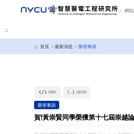
:::
網站
:::
:::
首頁
最新消息
榮譽事蹟
榮譽事蹟
本所簡介
學術研究
招生特色
修業規章
未來發展
活動剪影
聯絡我們
智慧醫電工程研究所
碩班甄試入學
畢業口試
畢業生流向調查
意見回饋
發展沿革
研究領域
115學年招生特色
適用114-115學年度入學
所辦公室
115學年甄試招生簡
畢業口試流程
教育目標與素養能力
重要論文
指導教授介紹
適用111-113學年入學
專任師資
表格文件下載
畢業口試懶人包
智慧財產權宣告
本所位置
國際接軌
適用110學年入學
合聘及兼任師資
2月提早入學
延後公開申請說明
相關法規
臨床接軌與產業合作
適用108-109學年入學
客/講座及退休教授
榮譽事蹟
相關文件下載
本所學生
賀!黃崇賢同學榮獲第十七屆崇越