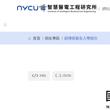
:::
網站
:::
:::
首頁
招生專區
碩博班新生入學指引
榮譽事蹟
本所簡介
學術研究
招生特色
修業規章
未來發展
活動剪影
聯絡我們
智慧醫電工程研究所
碩班甄試入學
畢業口試
畢業生流向調查
意見回饋
發展沿革
研究領域
115學年招生特色
適用114-115學年度入學
所辦公室
115學年甄試招生簡
畢業口試流程
教育目標與素養能力
重要論文
指導教授介紹
適用111-113學年入學
專任師資
表格文件下載
畢業口試懶人包
智慧財產權宣告
本所位置
國際接軌
適用110學年入學
合聘及兼任師資
2月提早入學
延後公開申請說明
相關法規
臨床接軌與產業合作
適用108-109學年入學
客/講座及退休教授
相關文件下載
本所學生