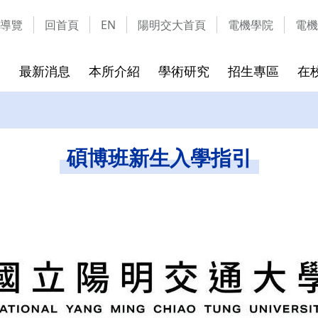
導覽
回首頁
EN
陽明交大首頁
電機學院
電機
最新消息
本所介紹
學術研究
招生專區
在
成員
實驗室介紹
碩班考試入學
課程介紹
校友的話
隱私權及安全政策
碩班新生
離校須知
通訊資料
網站資料
碩博班新生入學指引
章
實驗室列表
115學年可選指導教授
課程地圖
離校時
實驗室介紹影片
115學年考試招生簡章
課程列表
畢業生
表格文件下載
環安教育訓練課程