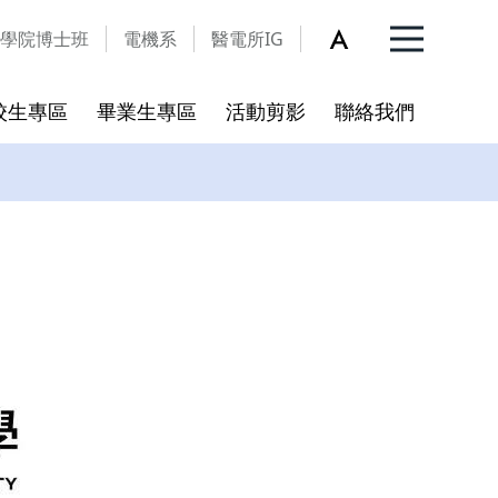
學院博士班
電機系
醫電所IG
校生專區
畢業生專區
活動剪影
聯絡我們
入學QA
更新
開放宣告
碩博班新生入學指引
學術倫理
個人資料保護暨資訊安全宣
言
程
合校後新訂之學術倫理教育規
範
資料表